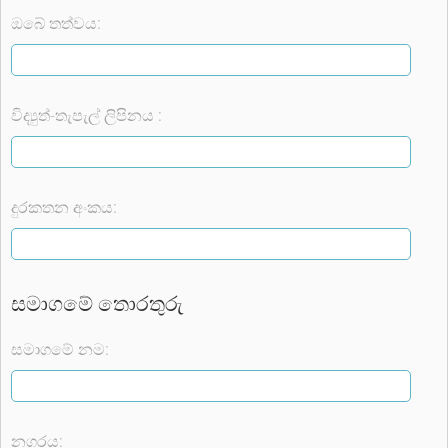
ඔබේ තත්වය:
විද්‍යුත්-තැපැල් ලිපිනය :
දුරකතන අංකය:
සමාගමේ තොරතුරු
සමාගමේ නම:
නගරය: