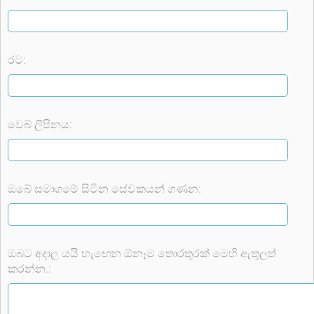
රට:
වෙබ් ලිපිනය:
ඔබේ සමාගමේ සිටින සේවකයන් ගණන:
ඔබට අදාල යයි හැඟෙන ඕනෑම තොරතුරක් මෙහි ඇතුලත්
කරන්න.: