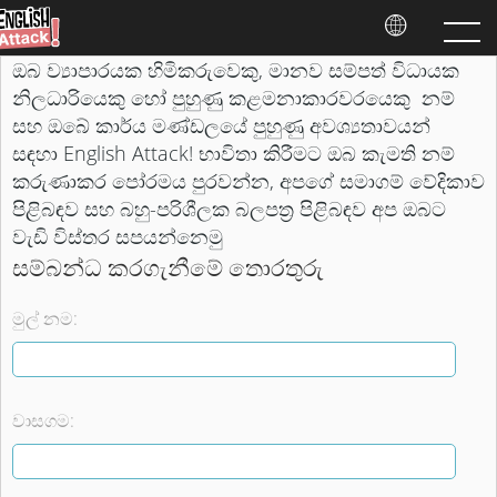
ඔබ ව්‍යාපාරයක හිමිකරුවෙකු, මානව සම්පත් විධායක
නිලධාරියෙකු හෝ පුහුණු කළමනාකාරවරයෙකු නම්
සහ ඔබේ කාර්ය මණ්ඩලයේ පුහුණු අවශ්‍යතාවයන්
සඳහා English Attack! භාවිතා කිරීමට ඔබ කැමති නම්
කරුණාකර පෝරමය පුරවන්න, අපගේ සමාගම් වේදිකාව
පිළිබඳව සහ බහු-පරිශීලක බලපත්‍ර පිළිබඳව අප ඔබට
වැඩි විස්තර සපයන්නෙමු
සම්බන්ධ කරගැනීමේ තොරතුරු
මුල් නම:
වාසගම: