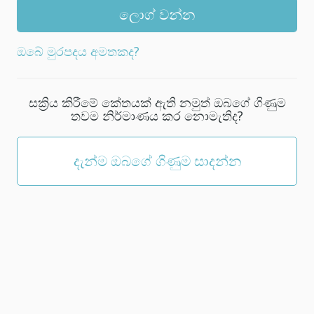
නව
මුරපදයක්
තෝරන්න;
ඔබේ මුරපදය අමතකද?
එය
අවම
වශයෙන්
සක්‍රිය කිරීමේ කේතයක් ඇති නමුත් ඔබගේ ගිණුම
අක්ෂර
තවම නිර්මාණය කර නොමැතිද?
5
ක්
වත්
දැන්ම ඔබගේ ගිණුම සාදන්න
විය
යුතුය.