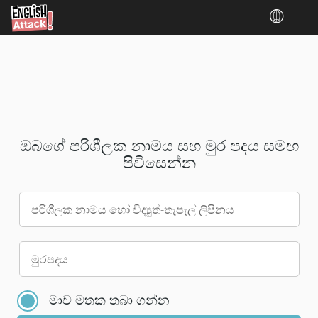
ඔබගේ පරිශීලක නාමය සහ මුර පදය සමඟ
පිවිසෙන්න
පරිශීලක නාමය හෝ විද්‍යුත්-තැපැල් ලිපිනය
කරුණාකර
මුරපදය
ඔබගේ
ගිණුම
මාව මතක තබා ගන්න
සඳහා