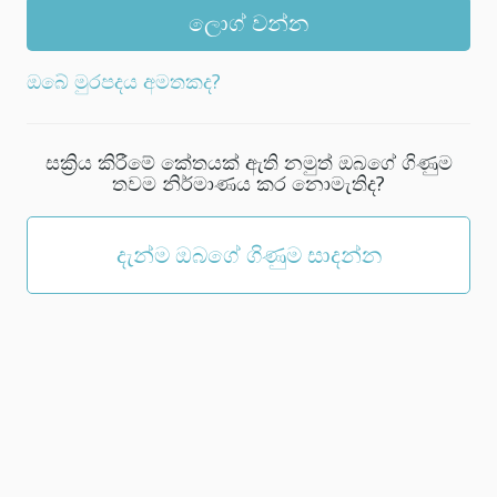
නව
මුරපදයක්
තෝරන්න;
ඔබේ මුරපදය අමතකද?
එය
අවම
වශයෙන්
සක්‍රිය කිරීමේ කේතයක් ඇති නමුත් ඔබගේ ගිණුම
අක්ෂර
තවම නිර්මාණය කර නොමැතිද?
5
ක්
වත්
දැන්ම ඔබගේ ගිණුම සාදන්න
විය
යුතුය.