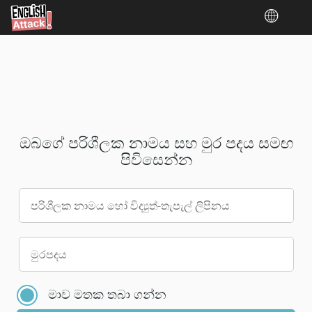
ඔබගේ පරිශීලක නාමය සහ මුර පදය සමඟ
පිවිසෙන්න
පරිශීලක නාමය හෝ විද්‍යුත්-තැපැල් ලිපිනය
කරුණාකර
මුරපදය
ඔබගේ
ගිණුම
මාව මතක තබා ගන්න
සඳහා